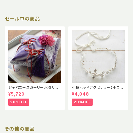
セール中の商品
ジャパニーズガーリー水引リン
小枝ヘッドアクセサリー【ホワイ
グピロー完成品
トリボン付き・ラインストーン・ナ
¥5,720
¥4,048
チュラルウエデイング】おしゃれ
花嫁
20%OFF
20%OFF
その他の商品