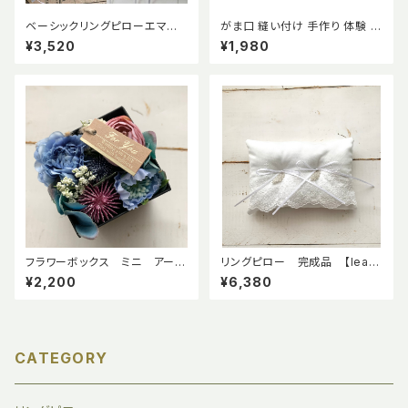
ベーシックリングピローエマ手
がま口 縫い付け 手作り 体験 手
作りキット【ホワイト】【サムシン
作りキット 毛糸コットンぷくぷく
¥3,520
¥1,980
グブルー】
刺繍 3つのデザインから選べる
簡単に透明シートで図案が書け
るので安心 癒し 満たされる 自
分時間 初心者向け Imakoko
produce by Spice of Wed
ding (ミモザ)
フラワーボックス ミニ アーテ
リングピロー 完成品 【leaf】
ィフィシャルフラワー ギフト
リーフ プラチナカラー 幅広
¥2,200
¥6,380
プレゼント
レース
CATEGORY