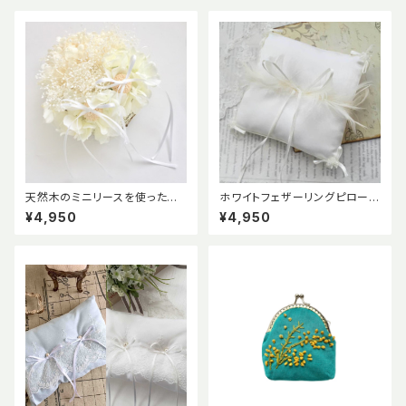
天然木のミニリースを使ったか
ホワイトフェザーリングピロー
すみ草とハイドレンジア(あじさ
完成品
¥4,950
¥4,950
い)のリングピロー《ホワイト》
【プリザーブドフラワー使用】完
成品