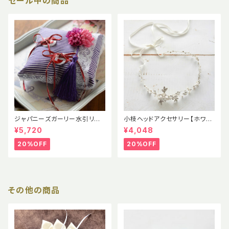
セール中の商品
ジャパニーズガーリー水引リン
小枝ヘッドアクセサリー【ホワイ
グピロー完成品
トリボン付き・ラインストーン・ナ
¥5,720
¥4,048
チュラルウエデイング】おしゃれ
花嫁
20%OFF
20%OFF
その他の商品