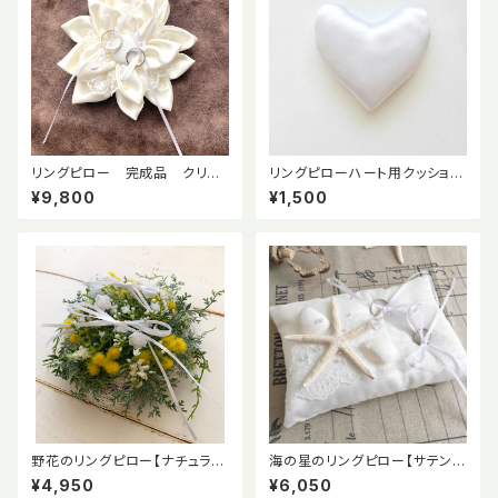
リングピロー 完成品 クリス
リングピローハート用クッション
タルフラワー 布花 ドレスサテ
土台のみ 縫製済み完成品・DI
¥9,800
¥1,500
ン
Yウエディング
野花のリングピロー【ナチュラル
海の星のリングピロー【サテン
ウエディング】完成品
天然の貝がら】完成品
¥4,950
¥6,050