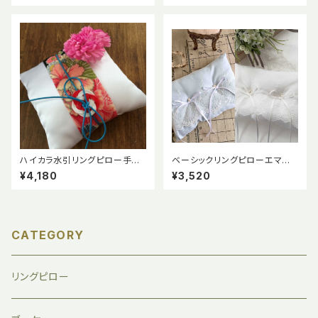
ハイカラ水引リングピロー手作
ベーシックリングピローエマ手
りキット
作りキット【ホワイト】【サムシン
¥4,180
¥3,520
グブルー】
CATEGORY
リングピロー