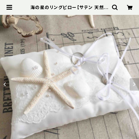
海の星のリングピロー【サテン 天然の
貝がら】完成品 | スパイスオブウエデ
ィング