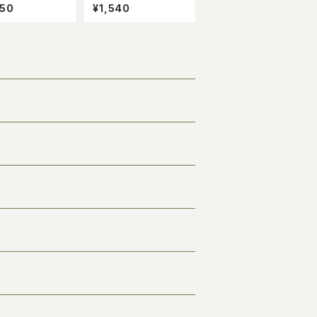
作りキット(フラン
【スクエア21x15】
950
¥1,540
ーレース・サテン・
ィフィシャルフラ