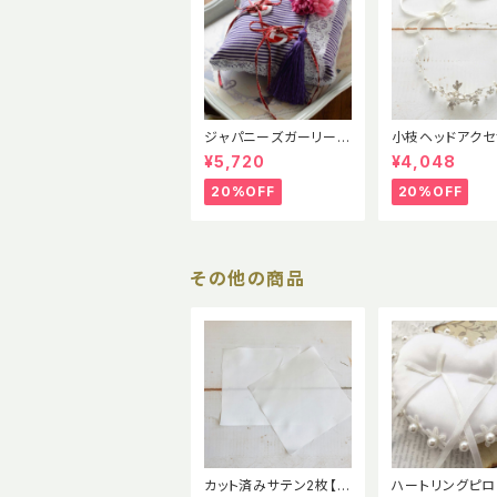
ジャパニーズガーリー
小枝ヘッドアクセ
水引リングピロー完成
【ホワイトリボン
¥5,720
¥4,048
品
インストーン・ナ
ルウエデイング】
20%OFF
20%OFF
れ花嫁
その他の商品
カット済みサテン2枚【ス
ハートリングピ