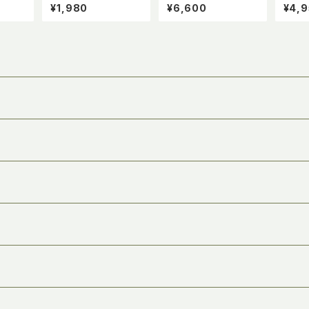
体験 手作りキット 毛糸
ー 完成品
ロー手
¥1,980
¥6,600
¥4,
コットンぷくぷく刺繍 3
スリバ
つのデザインから選べ
アーテ
る 簡単に透明シートで
ワー)
図案が書けるので安心
癒し 満たされる 自分時
間 初心者向け Imakok
o produce by Spice
of Wedding (ミモザ)