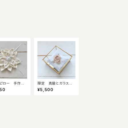
ピロー 手作り
限定 真鍮とガラスの
 クリスタルフラ
ジュエリーボックス有
50
¥5,500
布花 ドレスサ
無 選べる リング
ピロー プロボーズに
も使える