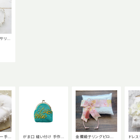
サリー
付き・ラ
チュラ
おしゃ
ロー手
がま口 縫い付け 手作り
金襴緞子リングピロ
ドレス