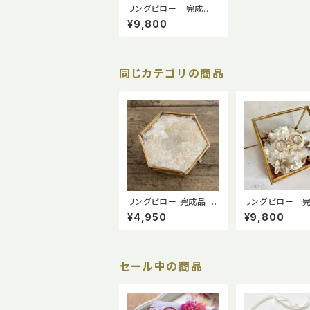
リングピロー 完成
品 クリスタルフラワ
¥9,800
ー 布花 ドレスサテ
ン
同じカテゴリの商品
リングピロー 完成品 六
リングピロー 
角形 ガラスケース ジュ
品 ホワイトブ
¥4,950
¥9,800
エリーケース 真鍮 プリ
(ガラスケース入り
ザーブドフラワー 結婚
式 指輪交換
セール中の商品