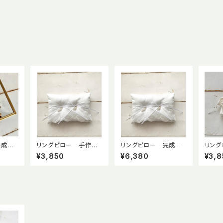
完成
リングピロー 手作り
リングピロー 完成
リング
ーケ
キット 【leaf】リーフ
品 【leaf】リーフ プ
キット
¥3,850
¥6,380
¥3,8
)
プラチナカラー 幅広レ
ラチナカラー 幅広レ
ワー 
ース
ース
テン