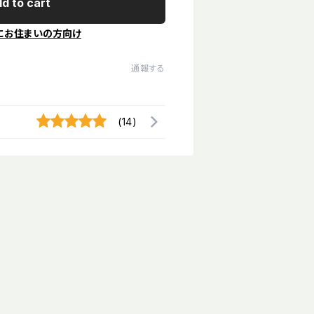
d to cart
にお住まいの方向け
通報する
(14)